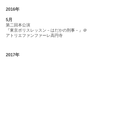
2016年
5月
第二回本公演
『東京ポリスレッスン－はだかの刑事－』＠
アトリエファンファーレ高円寺
​2017年
１月
第７回したまち演劇祭in台東参加作品
第三回本公演『キャプテン★浅草』＠浅草・
雷5656会館ときわホール
8月
第四回公演『楽屋～流れ去るものはやがてな
つかしき～』＠両国 black-A
© 2020 by 劇団 演劇らぼ・狼たちの教室