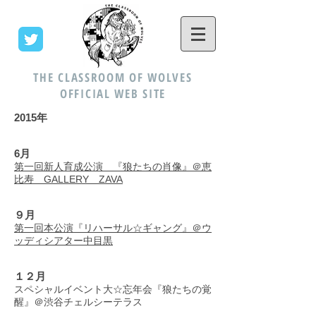
THE CLASSROOM OF WOLVES
OFFICIAL WEB SITE
2015年
6月
第一回新人育成公演 『狼たちの肖像』＠恵
比寿 GALLERY ZAVA
９月
第一回本公演『リハーサル☆ギャング』＠ウ
ッディシアター中目黒
１２月
スペシャルイベント大☆忘年会『狼たちの覚
醒』＠渋谷チェルシーテラス