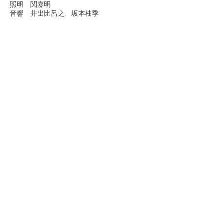
照明 関嘉明
音響 井出比呂之、坂本柚季
美術 伊藤健太
演出助手 野奈、小島久弥子
舞台監督 渡辺了
振付 保坂藍,、岡田花菜
アクション うちやまきよつぐ、池田翔輝、
小林茜
衣裳 演劇らぼ・狼たちの教室
劇中歌作曲 上畑正和
当日運営 塩田友克
制作協力 J-stage NAVI
<協力>
青二プロダクション／idenshi195／エスプレ
イング／エールユーデザイン／演劇制作体V-
NET／OFFICE夢九／株式会社ガジェットリ
ンク
劇団三日月湊／賢プロダクション／サムライ
プロモーション／つきかげ座／佐藤亜理紗
<企画制作>
演劇らぼ・狼たちの教室／OFFICE 冒険物
語