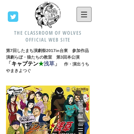
THE CLASSROOM OF WOLVES
OFFICIAL WEB SITE
第7回したまち演劇祭2017in台東 参加作品
演劇らぼ・狼たちの教室 第3回本公演
「
キャプテン
★
浅草
」
作・演出うち
やまきよつぐ