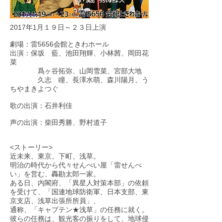
2017年1月１９日～２３日上演
​劇場：雷5656会館ときわホール
出演：保坂 藍、池田翔輝、小林茜、岡田花
菜
爲ヶ谷拓弥、山岡雪菜、宮部大地
久志 瞳、長澤水萌、森川陽月、う
ちやまきよつぐ
歌の出演：石井利佳
声の出演：柴田秀勝、野村道子
<ストーリー>
近未来、東京、下町、浅草。
明治の時代から代々せんべい屋「雷せんべ
い」を営む、轟勘太郎一家。
ある日、内閣府、「異星人対策本部」の依頼
を受けて、「国連地球防衛軍、日本支部、東
京支店、浅草出張所所員」、
通称、「キャプテン★浅草」の任務に就く。
彼らの任務は、観光客の振りをして、地球侵