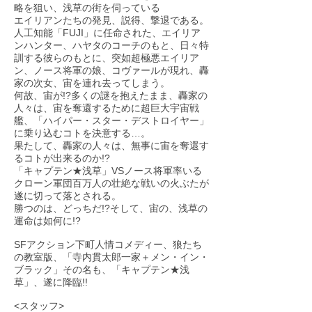
略を狙い、浅草の街を伺っている
エイリアンたちの発見、説得、撃退である。
人工知能「FUJI」に任命された、エイリア
ンハンター、ハヤタのコーチのもと、日々特
訓する彼らのもとに、突如超極悪エイリア
ン、ノース将軍の娘、コヴァールが現れ、轟
家の次女、宙を連れ去ってしまう。
何故、宙が!?多くの謎を抱えたまま、轟家の
人々は、宙を奪還するために超巨大宇宙戦
艦、「ハイパー・スター・デストロイヤー」
に乗り込むコトを決意する…。
果たして、轟家の人々は、無事に宙を奪還す
るコトが出来るのか!?
「キャプテン★浅草」VSノース将軍率いる
クローン軍団百万人の壮絶な戦いの火ぶたが
遂に切って落とされる。
勝つのは、どっちだ!?そして、宙の、浅草の
運命は如何に!?
SFアクション下町人情コメディー、狼たち
の教室版、「寺内貫太郎一家＋メン・イン・
ブラック」その名も、「キャプテン★浅
草」、遂に降臨!!
<スタッフ>